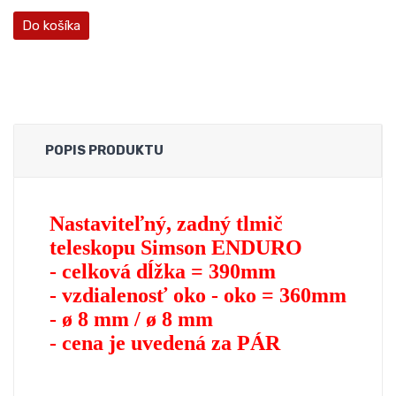
Do košíka
POPIS PRODUKTU
Nastaviteľný, zadný tlmič
teleskopu Simson ENDURO
- celková dĺžka = 390mm
- vzdialenosť oko - oko = 360mm
- ø 8 mm /
ø 8 mm
- cena je uvedená za PÁR