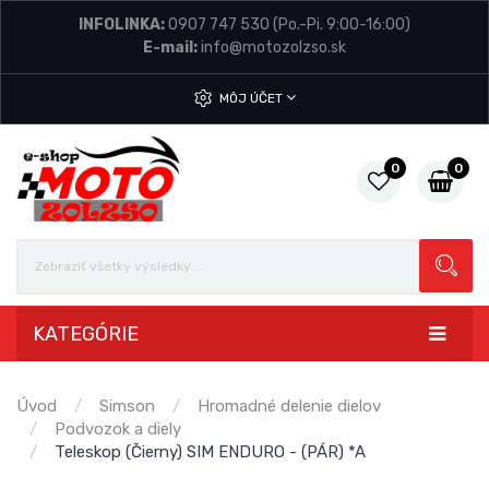
INFOLINKA:
0907 747 530
(Po.-Pi. 9:00-16:00)
E-mail:
info@motozolzso.sk
MÔJ ÚČET
0
0
KATEGÓRIE
Úvod
Simson
Hromadné delenie dielov
Podvozok a diely
Teleskop (Čierny) SIM ENDURO - (PÁR) *A