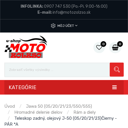
INFOLINKA:
0907 747 530
(Po.-Pi. 9:00-16:00)
E-mail:
info@motozolzso.sk
MÔJ ÚČET
0
0
KATEGÓRIE
Úvod
Jawa 50 (05/20/21/23/550/555)
Hromadné delenie dielov
Rám a diely
Teleskop zadný, olejový J-50 (05/20/21/23)Čierny -
PÁR *A