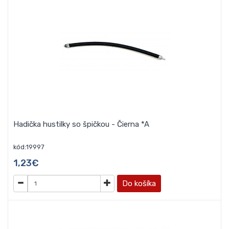
Hadička hustilky so špičkou - Čierna *A
kód:19997
1,23€
Do košíka