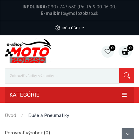
INFOLINKA:
0907 747 530
(Po.-Pi. 9:00-16:00)
E-mail:
info@motozolzso.sk
MÔJ ÚČET
0
0
KATEGÓRIE
Úvod
Duše a Pneumatiky
Porovnať výrobok (0)