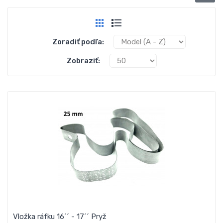
Zoradiť podľa:
Zobraziť:
Vložka ráfku 16´´ - 17´´ Pryž