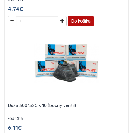
4,74€
Do košíka
Duša 300/325 x 10 (bočný ventil)
kód:1316
6,11€