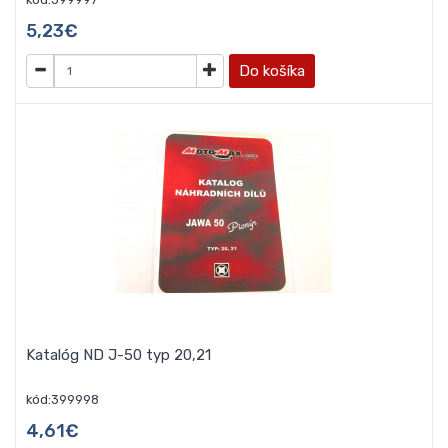
5,23€
Do košíka
Katalóg ND J-50 typ 20,21
kód:399998
4,61€