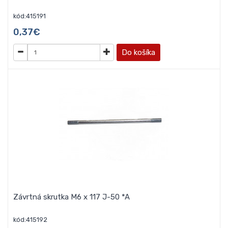
kód:415191
0,37€
Do košíka
Závrtná skrutka M6 x 117 J-50 *A
kód:415192