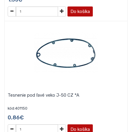
Do košíka
Tesnenie pod ľavé veko J-50 CZ *A
kód:401150
0,86€
Do košíka