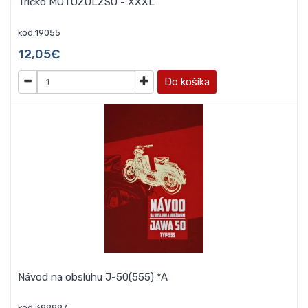
Tričko MOTOZOLZSO - XXXL
kód:19055
12,05€
Do košíka
Návod na obsluhu J-50(555) *A
kód:399997