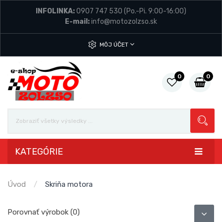
INFOLINKA:
0907 747 530
(Po.-Pi. 9:00-16:00)
E-mail:
info@motozolzso.sk
MÔJ ÚČET
0
0
KATEGÓRIE
Úvod
Skriňa motora
Porovnať výrobok (0)