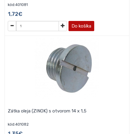
kód:401081
1,72€
Do košíka
Zátka oleja (ZINOK) s otvorom 14 x 1,5
kód:401082
1,35€