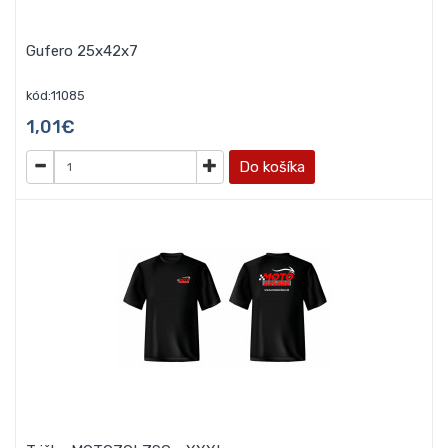
Gufero 25x42x7
kód:11085
1,01€
Do košíka