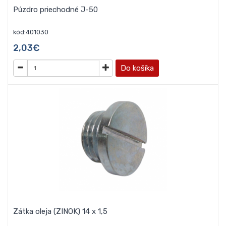
Púzdro priechodné J-50
kód:401030
2,03€
Do košíka
Zátka oleja (ZINOK) 14 x 1,5