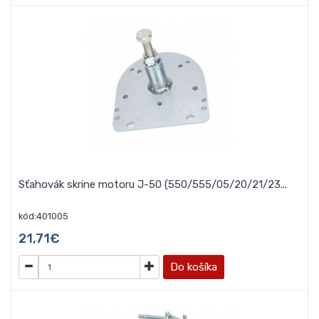
Sťahovák skrine motoru J-50 (550/555/05/20/21/23...
kód:401005
21,71€
Do košíka