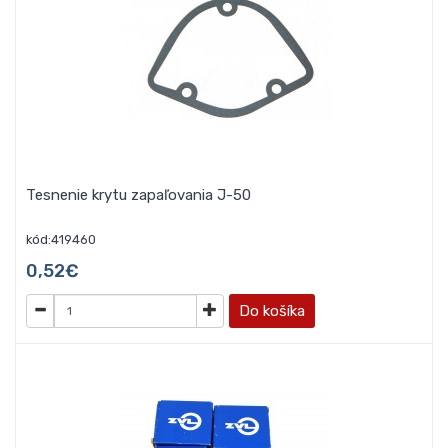
Tesnenie krytu zapaľovania J-50
kód:419460
0,52€
Do košíka