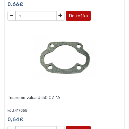
0,66€
Do košíka
Tesnenie valca J-50 CZ *A
kód:417055
0,64€