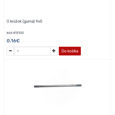
O krúžok (guma) 9x5
kód:415100
0,16€
Do košíka