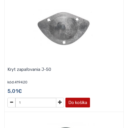
Kryt zapaľovania J-50
kód:419420
5,01€
Do košíka