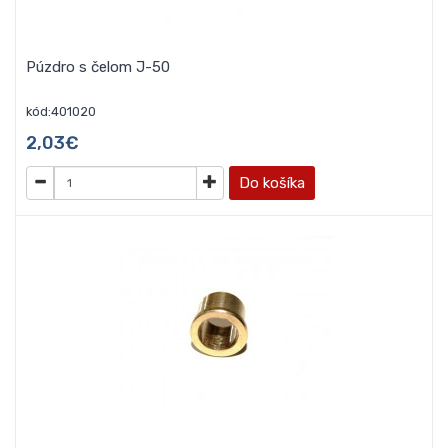
Púzdro s čelom J-50
kód:401020
2,03€
Do košíka