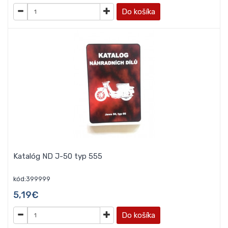
Do košíka
Katalóg ND J-50 typ 555
kód:399999
5,19€
Do košíka