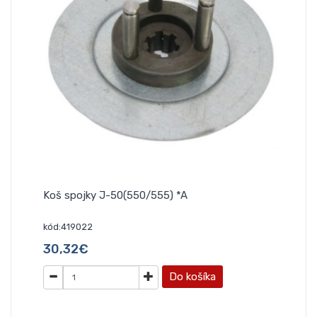
Koš spojky J-50(550/555) *A
kód:419022
30,32€
Do košíka