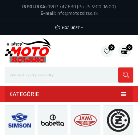
INFOLINKA:
0907 747 530
(Po.-Pi. 9:00-16:00)
E-mail:
info@motozolzso.sk
MÔJ ÚČET
0
0
KATEGÓRIE