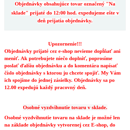
Objednávky obsahujúce tovar označený "
Na
sklade
" prijaté do
12:00
hod.
expedujeme ešte v
deň prijatia objednávky
.
Upozornenie!!!
Objednávky prijaté cez e-shop nevieme dopĺňať ani
meniť. Ak potrebujete niečo doplniť, poprosíme
poslať ďalšiu objednávku a do komentára napísať
číslo objednávky s ktorou ju chcete spojiť. My Vám
ich spojíme do jednej zásielky. Objednávky sa po
12.00 expedujú každý pracovný deň.
Osobné vyzdvihnutie tovaru v sklade.
Osobné vyzdvihnutie tovaru na sklade je možné len
na základe objednávky vytvorenej cez E-shop, do