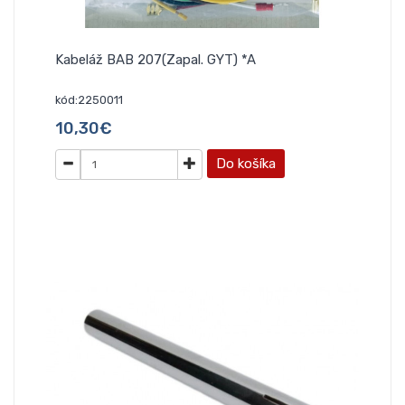
Kabeláž BAB 207(Zapal. GYT) *A
kód:2250011
10,30€
Do košíka