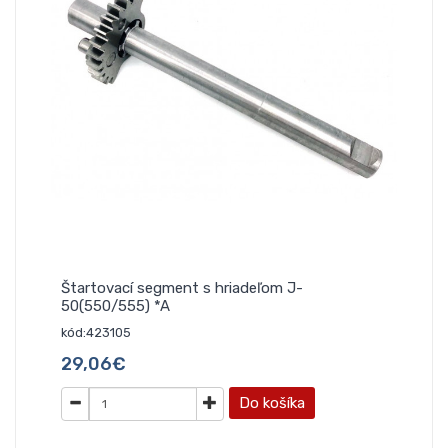
Štartovací segment s hriadeľom J-
50(550/555) *A
kód:423105
29,06€
Do košíka