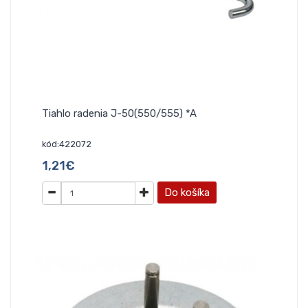
Tiahlo radenia J-50(550/555) *A
kód:422072
1,21€
Do košíka