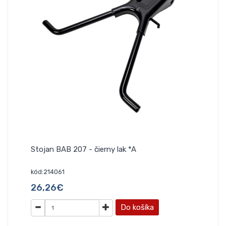
Stojan BAB 207 - čierny lak *A
kód:214061
26,26€
Do košíka