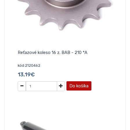
Reťazové koleso 16 z. BAB - 210 *A
kód:2120462
13,19€
Do košíka