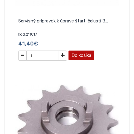
Servisný prípravok k úprave štart. čelustí B...
kód:211017
41,40€
Do košíka