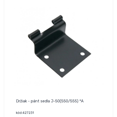
Držiak - pánt sedla J-50(550/555) *A
kód:427231