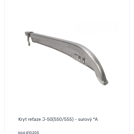
Kryt reťaze J-50(550/555) - surový *A
kód:410205