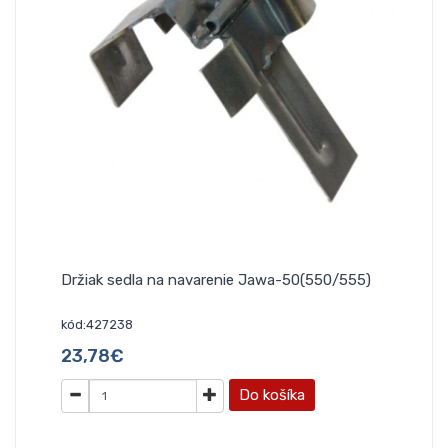
Držiak sedla na navarenie Jawa-50(550/555)
kód:427238
23,78€
Do košíka