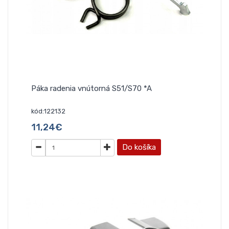
Páka radenia vnútorná S51/S70 *A
kód:122132
11,24€
Do košíka