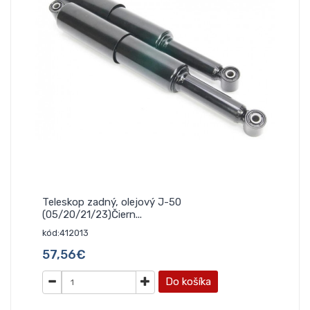
Teleskop zadný, olejový J-50
(05/20/21/23)Čiern...
kód:412013
57,56€
Do košíka