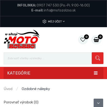
INFOLINKA:
0907 747 530
(Po.-Pi. 9:00-16:00)
E-mail:
info@motozolzso.sk
MÔJ ÚČET
0
0
KATEGÓRIE
Úvod
Ozdobné nálepky
Porovnať výrobok (0)