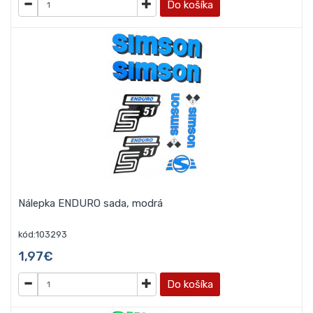
Do košíka
Nálepka ENDURO sada, modrá
kód:103293
1,97€
Do košíka