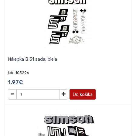
Nálepka B 51 sada, biela
kód:103296
1,97€
Do košíka