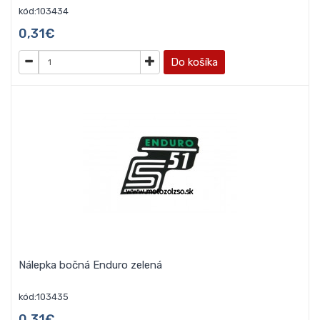
kód:103434
0,31€
Do košíka
Nálepka bočná Enduro zelená
kód:103435
0,31€