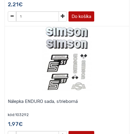
2,21€
Do košíka
Nálepka ENDURO sada, strieborná
kód:103292
1,97€