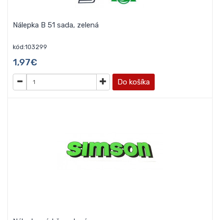
Nálepka B 51 sada, zelená
kód:103299
1,97€
Do košíka