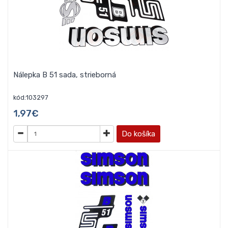
Nálepka B 51 sada, strieborná
kód:103297
1,97€
Do košíka