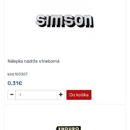
Nálepka nádrže strieborná
kód:103307
0,31€
Do košíka