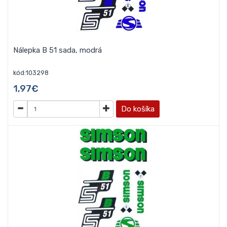
Nálepka B 51 sada, modrá
kód:103298
1,97€
Do košíka