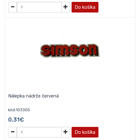
Do košíka
Nálepka nádrže červená
kód:103305
0,31€
Do košíka