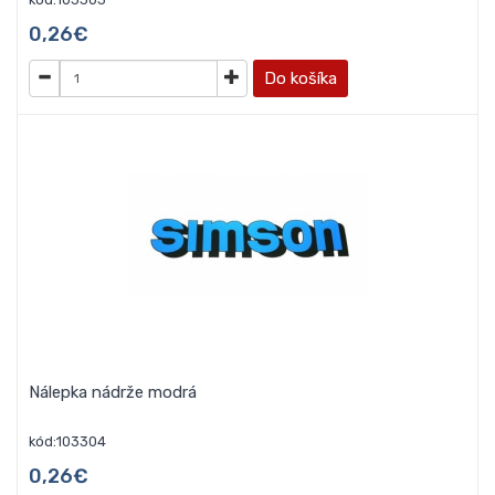
0,26€
Do košíka
Nálepka nádrže modrá
kód:103304
0,26€