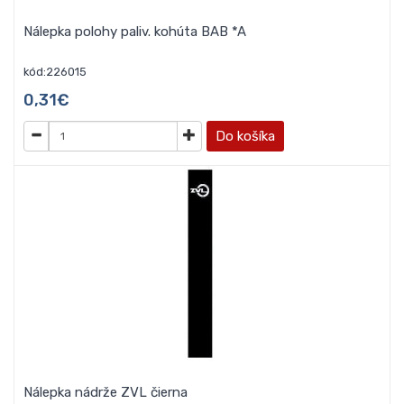
Nálepka polohy paliv. kohúta BAB *A
kód:226015
0,31€
Do košíka
Nálepka nádrže ZVL čierna