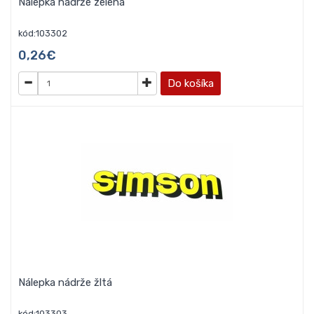
Nálepka nádrže zelená
kód:103302
0,26€
Do košíka
Nálepka nádrže žltá
kód:103303