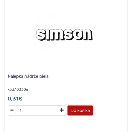
Nálepka nádrže biela
kód:103306
0,31€
Do košíka