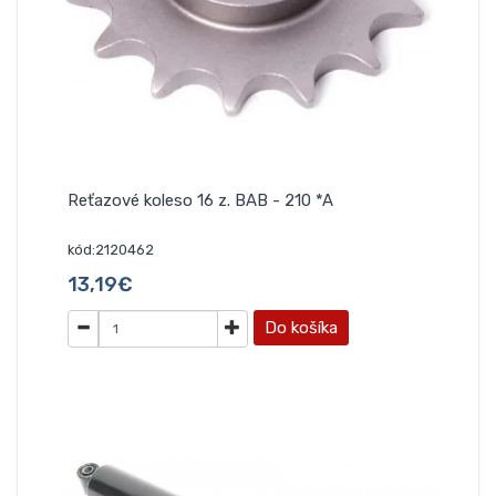
Reťazové koleso 16 z. BAB - 210 *A
kód:2120462
13,19€
Do košíka