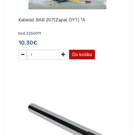
Kabeláž BAB 207(Zapal. GYT) *A
kód:2250011
10,30€
Do košíka