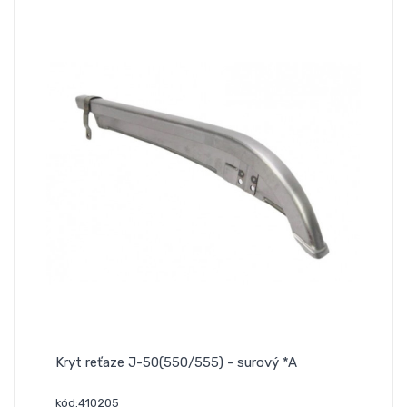
Kryt reťaze J-50(550/555) - surový *A
kód:410205