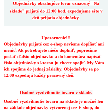
Objednávky obsahujúce tovar označený "
Na
sklade
" prijaté do
12:00
hod.
expedujeme ešte v
deň prijatia objednávky
.
Upozornenie!!!
Objednávky prijaté cez e-shop nevieme dopĺňať ani
meniť. Ak potrebujete niečo doplniť, poprosíme
poslať ďalšiu objednávku a do komentára napísať
číslo objednávky s ktorou ju chcete spojiť. My Vám
ich spojíme do jednej zásielky. Objednávky sa po
12.00 expedujú každý pracovný deň.
Osobné vyzdvihnutie tovaru v sklade.
Osobné vyzdvihnutie tovaru na sklade je možné len
na základe objednávky vytvorenej cez E-shop, do