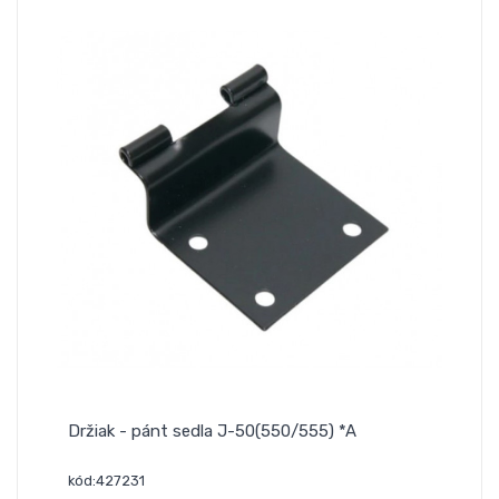
Držiak - pánt sedla J-50(550/555) *A
kód:427231