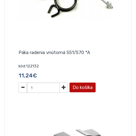
Páka radenia vnútorná S51/S70 *A
kód:122132
11,24€
Do košíka