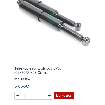
Teleskop zadný, olejový J-50
(05/20/21/23)Čiern...
kód:412013
57,56€
Do košíka