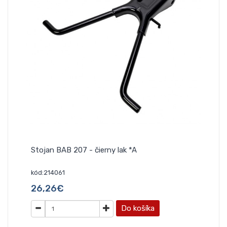
Stojan BAB 207 - čierny lak *A
kód:214061
26,26€
Do košíka