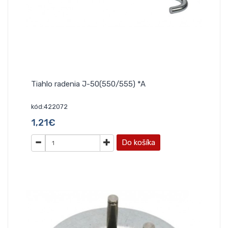
Tiahlo radenia J-50(550/555) *A
kód:422072
1,21€
Do košíka