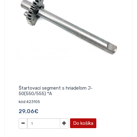
Štartovací segment s hriadeľom J-
50(550/555) *A
kód:423105
29,06€
Do košíka