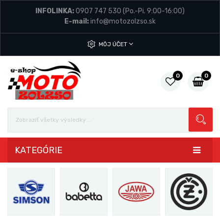
INFOLINKA:
0907 747 530
(Po.-Pi. 9:00-16:00)
E-mail:
info@motozolzso.sk
MÔJ ÚČET
0
0
KATEGÓRIE