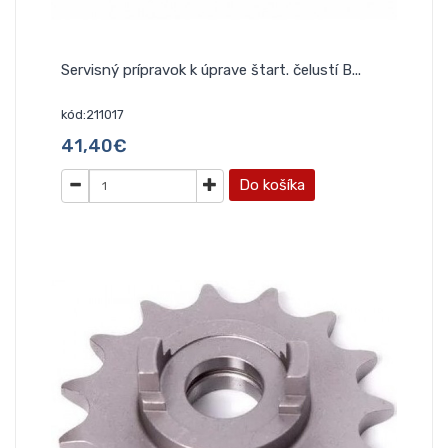
Servisný prípravok k úprave štart. čelustí B...
kód:211017
41,40€
Do košíka