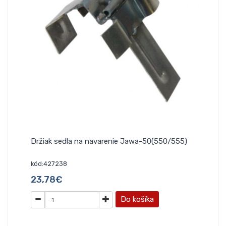
Držiak sedla na navarenie Jawa-50(550/555)
kód:427238
23,78€
Do košíka