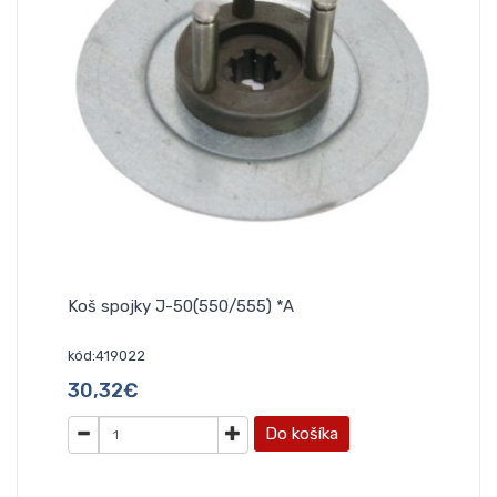
Koš spojky J-50(550/555) *A
kód:419022
30,32€
Do košíka