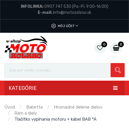
INFOLINKA:
0907 747 530
(Po.-Pi. 9:00-16:00)
E-mail:
info@motozolzso.sk
MÔJ ÚČET
0
0
KATEGÓRIE
Úvod
Babetta
Hromadné delenie dielov
Rám a diely
Tlačítko vypínania motoru + kábel BAB *A