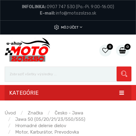
INFOLINKA:
0907 747 530
(Po.-Pi. 9:00-16:00)
E-mail:
info@motozolzso.sk
MÔJ ÚČET
0
0
KATEGÓRIE
Úvod
Značka
Česko - Jawa
Jawa 50 (05/20/21/23/550/555)
Hromadné delenie dielov
Motor, Karburátor, Prevodovka