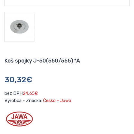
Koš spojky J-50(550/555) *A
30,32€
bez DPH
24,65€
Výrobca - Značka:
Česko - Jawa