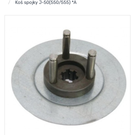
Koš spojky J-50(550/555) *A