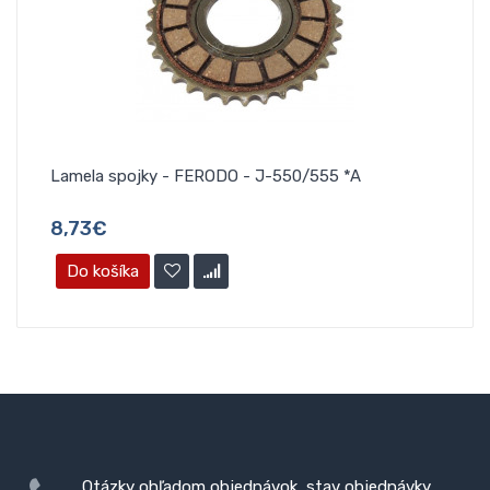
Lamela spojky - FERODO - J-550/555 *A
Pru
8,73€
0,
Do košíka
D
Otázky ohľadom objednávok, stav objednávky,