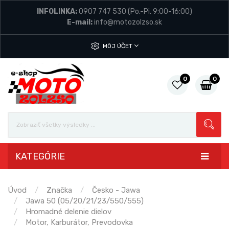
INFOLINKA:
0907 747 530
(Po.-Pi. 9:00-16:00)
E-mail:
info@motozolzso.sk
MÔJ ÚČET
0
0
KATEGÓRIE
Úvod
Značka
Česko - Jawa
Jawa 50 (05/20/21/23/550/555)
Hromadné delenie dielov
Motor, Karburátor, Prevodovka