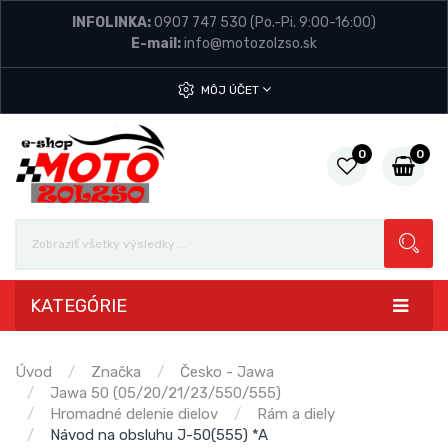
INFOLINKA:
0907 747 530
(Po.-Pi. 9:00-16:00)
E-mail:
info@motozolzso.sk
MÔJ ÚČET
0
0
KATEGÓRIE
Úvod
Značka
Česko - Jawa
Jawa 50 (05/20/21/23/550/555)
Hromadné delenie dielov
Rám a diely
Návod na obsluhu J-50(555) *A