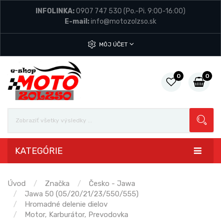
INFOLINKA:
0907 747 530
(Po.-Pi. 9:00-16:00)
E-mail:
info@motozolzso.sk
MÔJ ÚČET
0
0
KATEGÓRIE
Úvod
Značka
Česko - Jawa
Jawa 50 (05/20/21/23/550/555)
Hromadné delenie dielov
Motor, Karburátor, Prevodovka