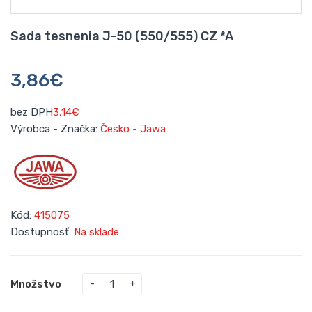
Sada tesnenia J-50 (550/555) CZ *A
3,86€
bez DPH
3,14€
Výrobca - Značka:
Česko - Jawa
Kód:
415075
Dostupnosť:
Na sklade
Množstvo