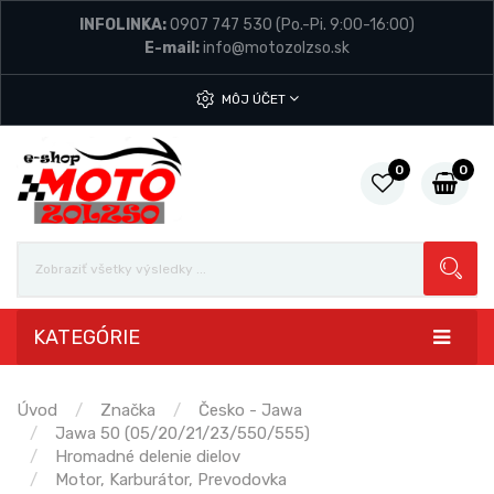
INFOLINKA:
0907 747 530
(Po.-Pi. 9:00-16:00)
E-mail:
info@motozolzso.sk
MÔJ ÚČET
0
0
KATEGÓRIE
Úvod
Značka
Česko - Jawa
Jawa 50 (05/20/21/23/550/555)
Hromadné delenie dielov
Motor, Karburátor, Prevodovka