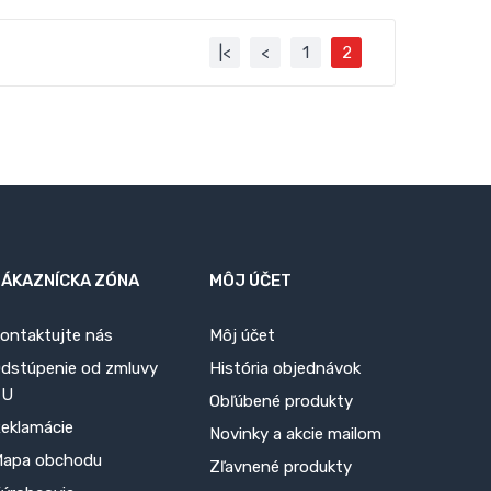
|<
<
1
2
ZÁKAZNÍCKA ZÓNA
MÔJ ÚČET
ontaktujte nás
Môj účet
dstúpenie od zmluvy
História objednávok
TU
Obľúbené produkty
eklamácie
Novinky a akcie mailom
apa obchodu
Zľavnené produkty