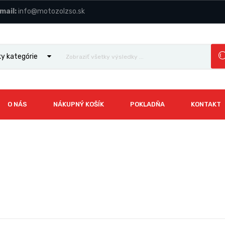
mail:
info@motozolzso.sk
y kategórie
O NÁS
NÁKUPNÝ KOŠÍK
POKLADŇA
KONTAKT