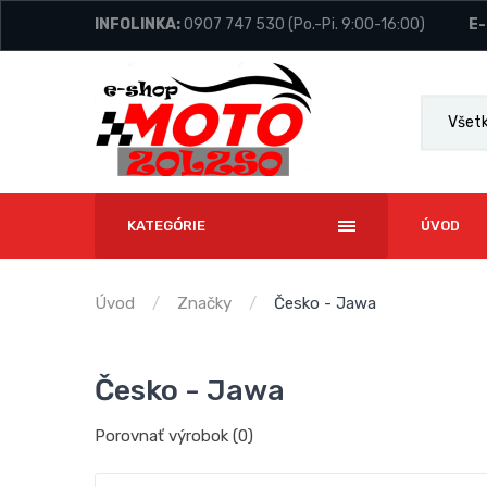
INFOLINKA:
0907 747 530
(Po.-Pi. 9:00-16:00)
E-
Všetk
KATEGÓRIE
ÚVOD
Úvod
Značky
Česko - Jawa
Česko - Jawa
Porovnať výrobok (0)