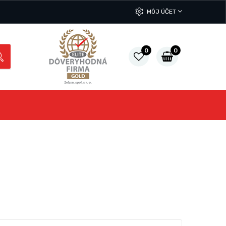
MÔJ ÚČET
0
0