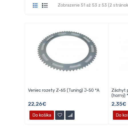
Zobrazenie 51 až 53 z 53 (2 stránok
Veniec rozety Z-65 (Tuning) J-50 *A
Záchyt 
(horný) 
22,26€
2,35€
Do košíka
Do ko