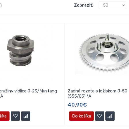
)
Zobraziť:
pružiny vidlice J-23/Mustang
Zadná rozeta s ložiskom J-50
*A
(555/05) *A
40,90€
šíka
Do košíka