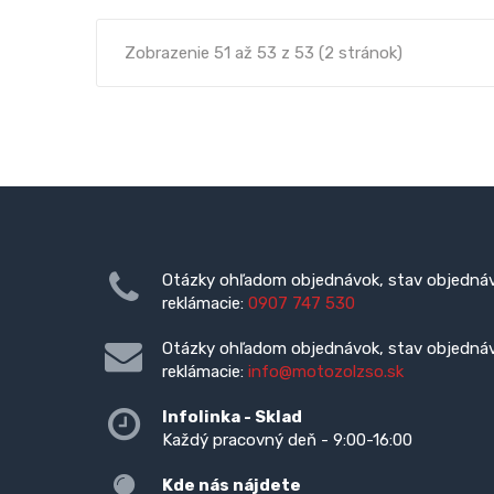
Zobrazenie 51 až 53 z 53 (2 stránok)
Otázky ohľadom objednávok, stav objednáv
reklámacie:
0907 747 530
Otázky ohľadom objednávok, stav objednáv
reklámacie:
info@motozolzso.sk
Infolinka - Sklad
Každý pracovný deň - 9:00-16:00
Kde nás nájdete