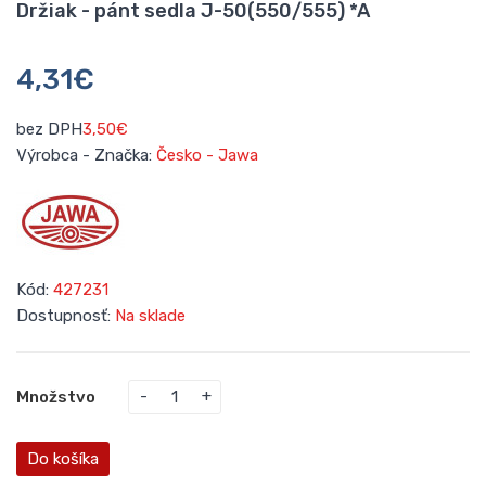
Držiak - pánt sedla J-50(550/555) *A
4,31€
bez DPH
3,50€
Výrobca - Značka:
Česko - Jawa
Kód:
427231
Dostupnosť:
Na sklade
Množstvo
Do košíka