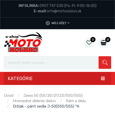
INFOLINKA:
0907 747 530
(Po.-Pi. 9:00-16:00)
E-mail:
info@motozolzso.sk
MÔJ ÚČET
0
0
KATEGÓRIE
Úvod
Jawa 50 (05/20/21/23/550/555)
Hromadné delenie dielov
Rám a diely
Držiak - pánt sedla J-50(550/555) *A