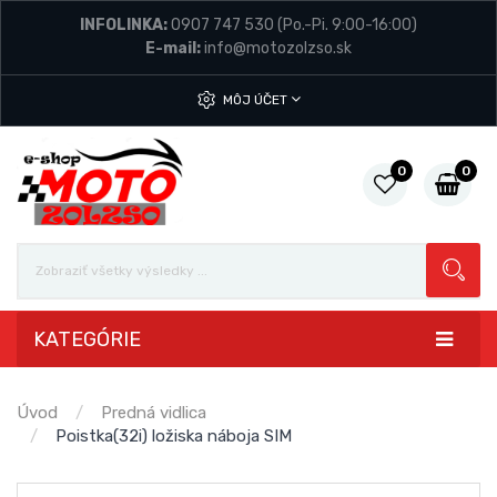
INFOLINKA:
0907 747 530
(Po.-Pi. 9:00-16:00)
E-mail:
info@motozolzso.sk
MÔJ ÚČET
0
0
KATEGÓRIE
Úvod
Predná vidlica
Poistka(32i) ložiska náboja SIM