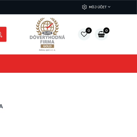
MÔJ ÚČET
0
0
*A