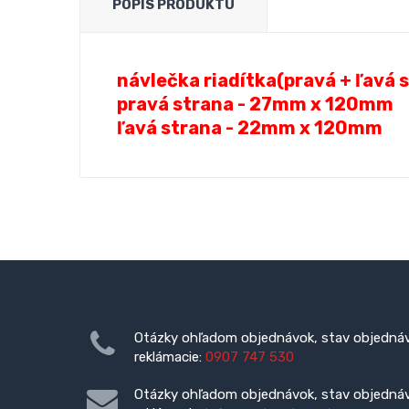
POPIS PRODUKTU
návlečka riadítka(pravá + ľavá 
pravá strana - 27mm x 120mm
ľavá strana - 22mm x 120mm
Otázky ohľadom objednávok, stav objednáv
reklámacie:
0907 747 530
Otázky ohľadom objednávok, stav objednáv