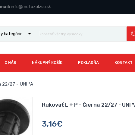
mail:
info@motozolzso.sk
y kategórie
O NÁS
NÁKUPNÝ KOŠÍK
POKLADŇA
KONTAKT
a 22/27 - UNI *A
Rukoväť L + P - Čierna 22/27 - UNI 
3,16€