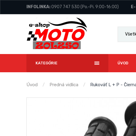
INFOLINKA:
0907 747 530
(Po.-Pi. 9:00-16:00)
E-
Všetk
KATEGÓRIE
ÚVOD
Úvod
Predná vidlica
Rukoväť L + P - Čiern