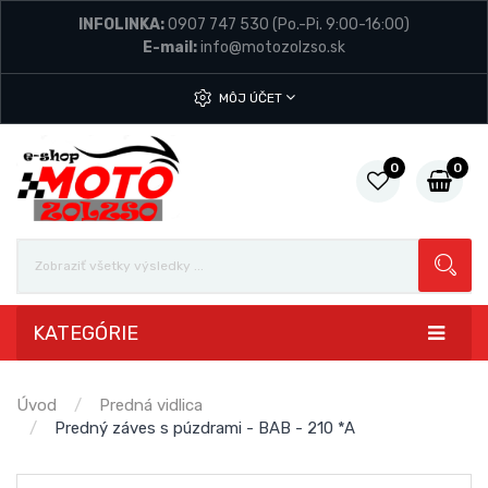
INFOLINKA:
0907 747 530
(Po.-Pi. 9:00-16:00)
E-mail:
info@motozolzso.sk
MÔJ ÚČET
0
0
KATEGÓRIE
Úvod
Predná vidlica
Predný záves s púzdrami - BAB - 210 *A