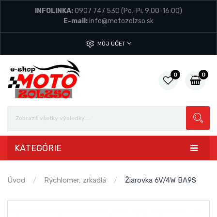
INFOLINKA:
0907 747 530
(Po.-Pi. 9:00-16:00)
E-mail:
info@motozolzso.sk
MÔJ ÚČET
0
0
KATEGÓRIE
Úvod
Rýchlomer, zrkadlá
Žiarovka 6V/4W BA9S