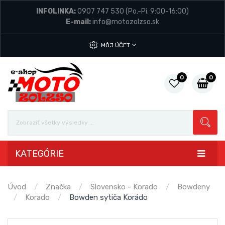
INFOLINKA:
0907 747 530
(Po.-Pi. 9:00-16:00)
E-mail:
info@motozolzso.sk
MÔJ ÚČET
0
0
KATEGÓRIE
Úvod
Značka
Slovensko - Korado
Bowdeny
Korado
Bowden sytiča Korádo