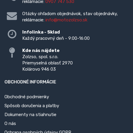
reklámacie:
0907 747 530
Otázky ohľadom objednávok, stav objednávky,
reklámacie:
info@motozolzso.sk
Infolinka - Sklad
Každý pracovný deň - 9:00-16:00
Kde nás nájdete
Zolzso, spol. s.r.o.
Priemyselná oblasť 2970
Kolárovo 946 03
OBCHODNÉ INFORMÁCIE
Obchodné podmienky
Spôsob doručenia a platby
Dokumenty na stiahnutie
O nás
Ochrana osobných údajov GDPR