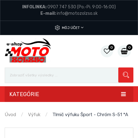
INFOLINKA:
0907 747 530
(Po.-Pi. 9:00-16:00)
E-mail:
info@motozolzso.sk
MÔJ ÚČET
0
0
KATEGÓRIE
Úvod
Výfuk
Tlmič výfuku Šport - Chróm S-51 *A