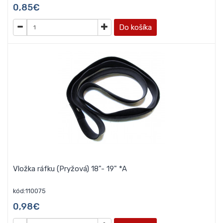
0,85€
Do košíka
Vložka ráfku (Pryžová) 18"- 19" *A
kód:110075
0,98€