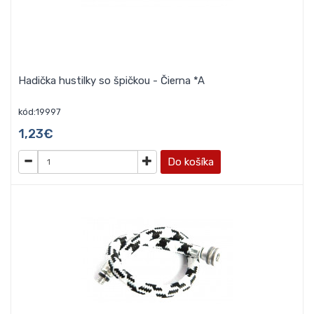
Hadička hustilky so špičkou - Čierna *A
kód:19997
1,23€
Do košíka