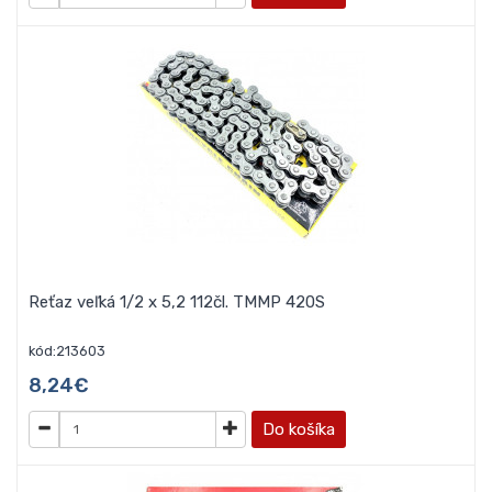
Reťaz veľká 1/2 x 5,2 112čl. TMMP 420S
kód:213603
8,24€
Do košíka