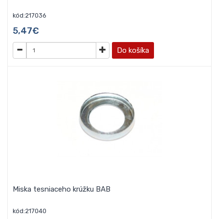
kód:217036
5,47€
Do košíka
Miska tesniaceho krúžku BAB
kód:217040