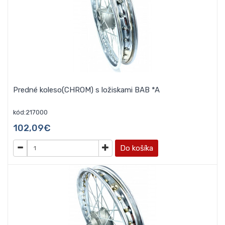
Predné koleso(CHROM) s ložiskami BAB *A
kód:217000
102,09€
Do košíka