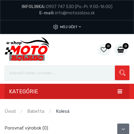
INFOLINKA:
0907 747 530
(Po.-Pi. 9:00-16:00)
E-mail:
info@motozolzso.sk
MÔJ ÚČET
0
0
KATEGÓRIE
Úvod
Babetta
Kolesá
Porovnať výrobok (0)