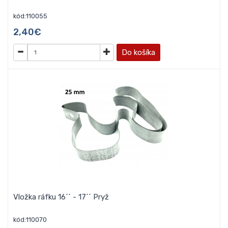
kód:110055
2,40€
Do košíka
Vložka ráfku 16´´ - 17´´ Pryž
kód:110070