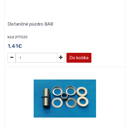
Distančné púzdro BAB
kód:217020
1,41€
Do košíka