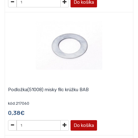
Do košíka
Podložka(51008) misky filc krúžku BAB
kód:217060
0,38€
Do košíka