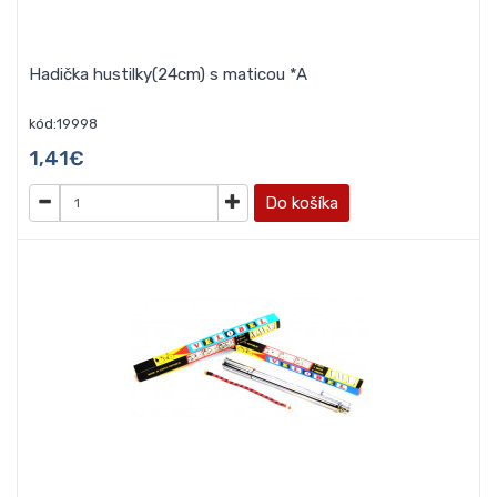
Hadička hustilky(24cm) s maticou *A
kód:19998
1,41€
Do košíka