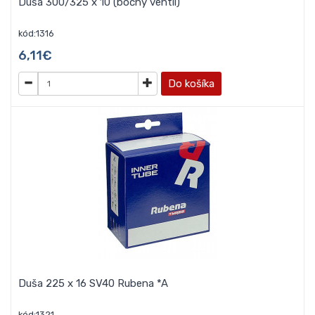
Duša 300/325 x 10 (bočný ventil)
kód:1316
6,11€
Do košíka
Duša 225 x 16 SV40 Rubena *A
kód:1321