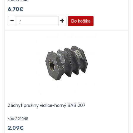
6,70€
Do košíka
Záchyt pružiny vidlice-horný BAB 207
kód:221045
2,09€