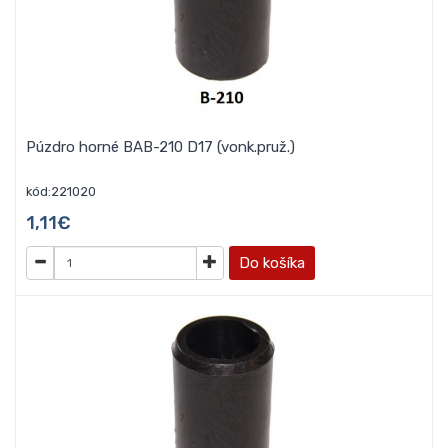
Púzdro horné BAB-210 D17 (vonk.pruž.)
kód:221020
1,11€
Do košíka