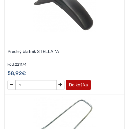
Predný blatník STELLA *A
kód:221174
58,92€
Do košíka