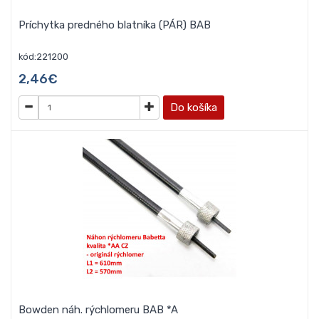
Príchytka predného blatníka (PÁR) BAB
kód:221200
2,46€
Do košíka
Bowden náh. rýchlomeru BAB *A