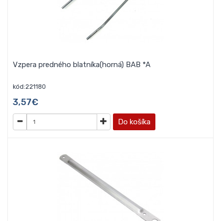
Vzpera predného blatníka(horná) BAB *A
kód:221180
3,57€
Do košíka