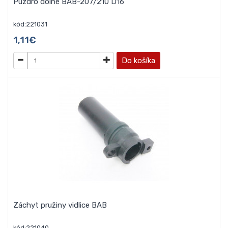
Púzdro dolné BAB-207/210 D16
kód:221031
1,11€
Do košíka
Záchyt pružiny vidlice BAB
kód:221040