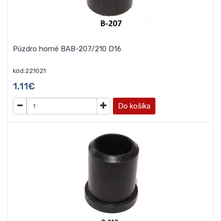
Púzdro horné BAB-207/210 D16
kód:221021
1,11€
Do košíka