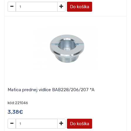
Do košíka
Matica prednej vidlice BAB228/206/207 *A
kód:221046
3,38€
Do košíka