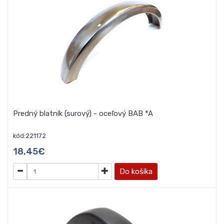
Predný blatník (surový) - oceľový BAB *A
kód:221172
18,45€
Do košíka