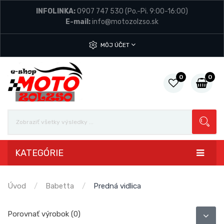
INFOLINKA:
0907 747 530
(Po.-Pi. 9:00-16:00)
E-mail:
info@motozolzso.sk
MÔJ ÚČET
0
0
KATEGÓRIE
Úvod
Babetta
Predná vidlica
Porovnať výrobok (0)