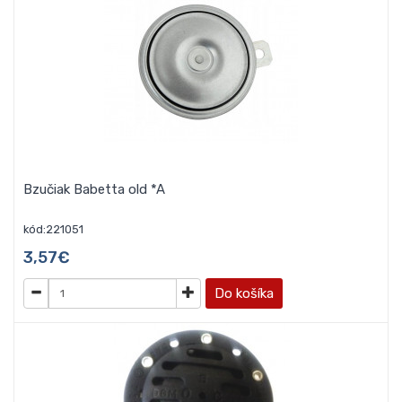
Bzučiak Babetta old *A
kód:221051
3,57€
Do košíka