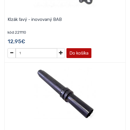
Klzák ľavý - inovovaný BAB
kód:221110
12,95€
Do košíka