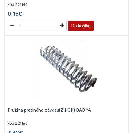
kód:221140
0,15€
Do košíka
Pružina predného závesu(ZINOK) BAB *A
kód:221160
3,32€