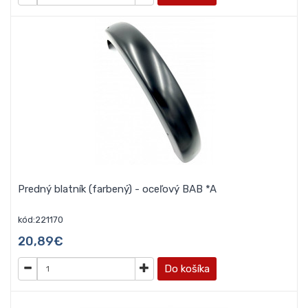
Predný blatník (farbený) - oceľový BAB *A
kód:221170
20,89€
Do košíka