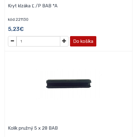
Kryt klzáka Ľ /P BAB *A
kód:221130
5,23€
Do košíka
Kolík pružný 5 x 28 BAB