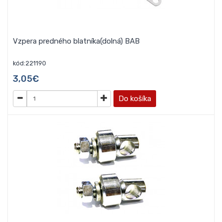
Vzpera predného blatníka(dolná) BAB
kód:221190
3,05€
Do košíka