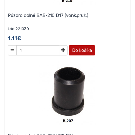
Púzdro dolné BAB-210 D17 (vonk.pruž.)
kód:221030
1,11€
Do košíka