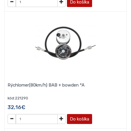
Do košíka
Rýchlomer(80km/h) BAB + bowden *A
kód:221290
32,16€
Do košíka