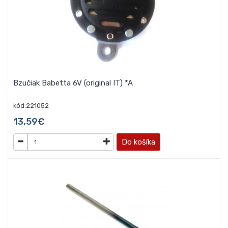
Bzučiak Babetta 6V (original IT) *A
kód:221052
13,59€
Do košíka